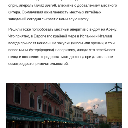
сприц апероль (
spritz aperol
), аперитив с добавлением местного
битера. Обманчивая оживленность местных питейных
заведений сегодня сыграет с нами злую шутку.
Решили тоже попробовать местный аперитив с видом на Арену.
Что приятно, в Европе (по крайней мере в Испании и Италии)
всегда приносят небольшие закуски (чипсы или орешки, а то и
вовсе мини-бутербродики) к аперитиву, иногда это перебивает
голод и позволяет «продержаться» до конца при длительном
осмотре достопримечательностей.