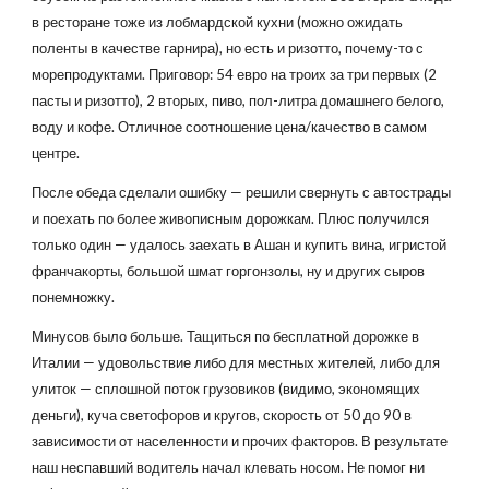
в ресторане тоже из лобмардской кухни (можно ожидать
поленты в качестве гарнира), но есть и ризотто, почему-то с
морепродуктами. Приговор: 54 евро на троих за три первых (2
пасты и ризотто), 2 вторых, пиво, пол-литра домашнего белого,
воду и кофе. Отличное соотношение цена/качество в самом
центре.
После обеда сделали ошибку — решили свернуть с автострады
и поехать по более живописным дорожкам. Плюс получился
только один — удалось заехать в Ашан и купить вина, игристой
франчакорты, большой шмат горгонзолы, ну и других сыров
понемножку.
Минусов было больше. Тащиться по бесплатной дорожке в
Италии — удовольствие либо для местных жителей, либо для
улиток — сплошной поток грузовиков (видимо, экономящих
деньги), куча светофоров и кругов, скорость от 50 до 90 в
зависимости от населенности и прочих факторов. В результате
наш неспавший водитель начал клевать носом. Не помог ни