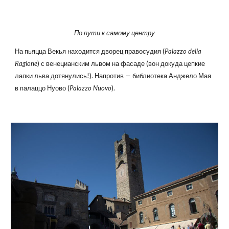
По пути к самому центру
На пьяцца Векья находится дворец правосудия (
Palazzo della
Ragione
) с венецианским львом на фасаде (вон докуда цепкие
лапки льва дотянулись!). Напротив — библиотека Анджело Мая
в палаццо Нуово (
Palazzo Nuovo
).