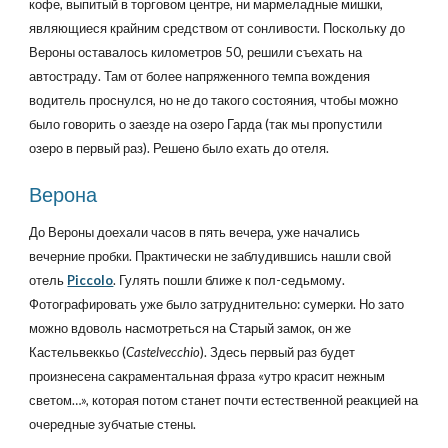
кофе, выпитый в торговом центре, ни мармеладные мишки,
являющиеся крайним средством от сонливости. Поскольку до
Вероны оставалось километров 50, решили съехать на
автостраду. Там от более напряженного темпа вождения
водитель проснулся, но не до такого состояния, чтобы можно
было говорить о заезде на озеро Гарда (так мы пропустили
озеро в первый раз). Решено было ехать до отеля.
Верона
До Вероны доехали часов в пять вечера, уже начались
вечерние пробки. Практически не заблудившись нашли свой
отель
Piccolo
. Гулять пошли ближе к пол-седьмому.
Фотографировать уже было затруднительно: сумерки. Но зато
можно вдоволь насмотреться на Старый замок, он же
Кастельвеккьо (
Castelvecchio
). Здесь первый раз будет
произнесена сакраментальная фраза «утро красит нежным
светом…», которая потом станет почти естественной реакцией на
очередные зубчатые стены.