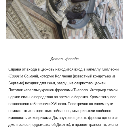
Деталь фасада
Справа от входа в церковь находится вход в капеллу Коллеони
(
Cappella Colleoni
), которую Коллеони (известный кондотьер из
Бергамо) воздвиг для себя, разрушив сакристию церкви.
Потолок капеллы украшен фресками Тьеполо. Интерьер самой
церкви сильно переделан во времена барокко. Кроме того, все
позавешено гобеленами XVI века. Повстречав на своем пути
немало таких выцветших гобеленов, мы привыкли любовно
именовать их ковриками. Да, внутри еще есть фреска одного из
джоттесков (подражателей Джотто), в правом трансепте, около