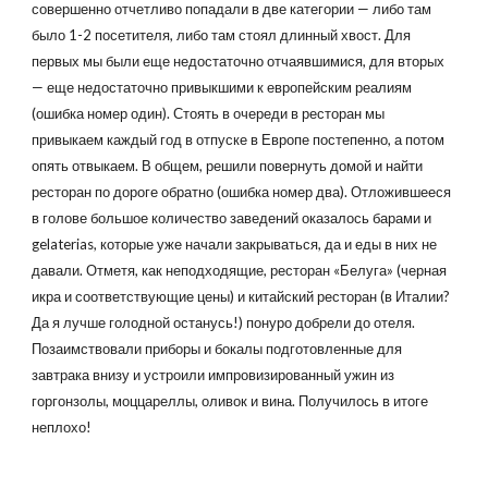
совершенно отчетливо попадали в две категории — либо там
было 1-2 посетителя, либо там стоял длинный хвост. Для
первых мы были еще недостаточно отчаявшимися, для вторых
— еще недостаточно привыкшими к европейским реалиям
(ошибка номер один). Стоять в очереди в ресторан мы
привыкаем каждый год в отпуске в Европе постепенно, а потом
опять отвыкаем. В общем, решили повернуть домой и найти
ресторан по дороге обратно (ошибка номер два). Отложившееся
в голове большое количество заведений оказалось барами и
gelaterias, которые уже начали закрываться, да и еды в них не
давали. Отметя, как неподходящие, ресторан «Белуга» (черная
икра и соответствующие цены) и китайский ресторан (в Италии?
Да я лучше голодной останусь!) понуро добрели до отеля.
Позаимствовали приборы и бокалы подготовленные для
завтрака внизу и устроили импровизированный ужин из
горгонзолы, моццареллы, оливок и вина. Получилось в итоге
неплохо!