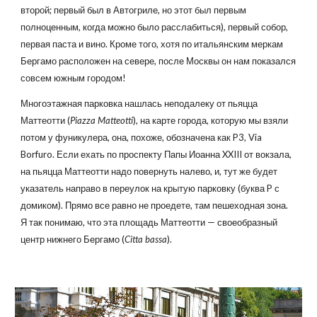
второй; первый был в Автогриле, но этот был первым
полноценным, когда можно было расслабиться), первый собор,
первая паста и вино. Кроме того, хотя по итальянским меркам
Бергамо расположен на севере, после Москвы он нам показался
совсем южным городом!
Многоэтажная парковка нашлась неподалеку от пьяцца
Маттеотти (
Piazza Matteotti
), на карте города, которую мы взяли
потом у фуникулера, она, похоже, обозначена как P3, Via
Borfuro. Если ехать по проспекту Папы Иоанна XXIII от вокзала,
на пьяцца Маттеотти надо повернуть налево, и, тут же будет
указатель направо в переулок на крытую парковку (буква P с
домиком). Прямо все равно не проедете, там пешеходная зона.
Я так понимаю, что эта площадь Маттеотти — своеобразный
центр нижнего Бергамо (
Citta bassa
).