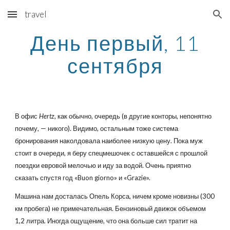
travel
Skip to main content
Skip to navigation
День первый, 11
сентября
В офис
Hertz
, как обычно, очередь (в другие конторы, непонятно
почему, — никого). Видимо, остальным тоже система
бронирования наколдовала наиболее низкую цену. Пока муж
стоит в очереди, я беру спецмешочек с оставшейся с прошлой
поездки евровой мелочью и иду за водой. Очень приятно
сказать спустя год «Buon giorno» и «Grazie».
Машина нам досталась Опель Корса, ничем кроме новизны (300
км пробега) не примечательная. Бензиновый движок объемом
1,2 литра. Иногда ощущение, что она больше сил тратит на