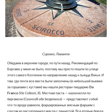
Сирокко, Леванте
Обедаем в верхнем городе, по пути назад. Рекомендаций по
Бергамо у меня не было, поэтому мы просто пошли по улице
этого самого Коллеони по направлению назад к пьяцца Векья. И
там, где почти все места были заполнены (в небольшой выемке
за горшками с кустами) мы нашли ресторан-пиццерию
Da
Franco
(
Via Colleoni, 8
). Местная паста — казончелли по-
бергамски (
Casoncelli alla bergamasca
) — представляют собой
что-то вроде равиоли, фаршированных мясным фаршем с
соусом из растопленного масла с панчеттой. Все вторые блюда