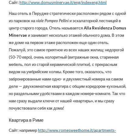
Сайт:
http://www.domusminervae.it/eng/indexeng.html
Наш отель в Перудже стратегически расположен рядом с одной
из парковок на
viale Pompeo Pellini
и эскалаторной лестницей в
центр старого города. Отель называется
Alla Residenza Domus
Minervae
и занимает несколько этажей обычного дома. В этом
же доме на первом этаже расположен еще один отель.
Пожалуй, это самое приятное из всех наших жилищ: недорогой
(50-70 евро), очень колоритный (витражные окна, старинная
мебель, пол из старой керамической плитки), с прекрасным
видом на умбрийские холмы. Кроме того, оказалось, что
забронированные нами одно- и двухместный номера на самом
деле — двухкомнатная квартира с общим коридором-кухонькой,
но раздельными удобствами в каждом номере-комнате. Так что
нам сразу выдали ключи от нашей «квартиры», и мы сразу
почувствовали себя как дома!
Квартира в Риме
Сайт: например
http://www.romesweethome.it/apartments-