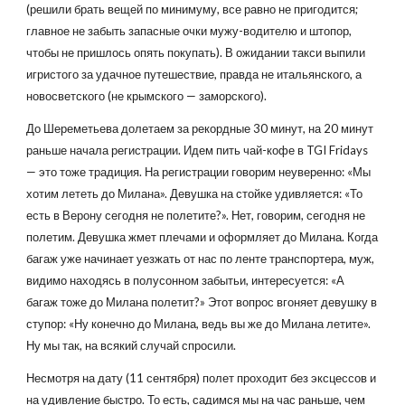
(решили брать вещей по минимуму, все равно не пригодится;
главное не забыть запасные очки мужу-водителю и штопор,
чтобы не пришлось опять покупать). В ожидании такси выпили
игристого за удачное путешествие, правда не итальянского, а
новосветского (не крымского — заморского).
До Шереметьева долетаем за рекордные 30 минут, на 20 минут
раньше начала регистрации. Идем пить чай-кофе в TGI Fridays
— это тоже традиция. На регистрации говорим неуверенно: «Мы
хотим лететь до Милана». Девушка на стойке удивляется: «То
есть в Верону сегодня не полетите?». Нет, говорим, сегодня не
полетим. Девушка жмет плечами и оформляет до Милана. Когда
багаж уже начинает уезжать от нас по ленте транспортера, муж,
видимо находясь в полусонном забытьи, интересуется: «А
багаж тоже до Милана полетит?» Этот вопрос вгоняет девушку в
ступор: «Ну конечно до Милана, ведь вы же до Милана летите».
Ну мы так, на всякий случай спросили.
Несмотря на дату (11 сентября) полет проходит без эксцессов и
на удивление быстро. То есть, садимся мы на час раньше, чем