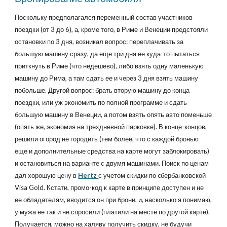
Поскольку предполагался переменный состав участников
поездки (от 3 до 6), а, кроме того, в Риме и Венеции предстояли
остановки по 3 дня, возникал вопрос: переплачивать за
большую машину сразу, да еще три дня ее куда-то пытаться
приткнуть в Риме (что недешево), либо взять одну маленькую
машину до Рима, а там сдать ее и через 3 дня взять машину
побольше. Другой вопрос: брать вторую машину до конца
поездки, или уж экономить по полной программе и сдать
большую машину в Венеции, а потом взять опять авто поменьше
(опять же, экономия на трехдневной парковке). В конце-концов,
решили огород не городить (тем более, что с каждой бронью
еще и дополнительные средства на карте могут заблокировать)
и остановиться на варианте с двумя машинами. Поиск по ценам
дал хорошую цену в
Hertz
с учетом скидки по cбербанковской
Visa Gold. Кстати, промо-код к карте в принципе доступен и не
ее обладателям, вводится он при брони, и, насколько я понимаю,
у мужа ее так и не спросили (платили на месте по другой карте).
Получается, можно на халяву получить скидку, не будучи