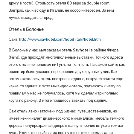
другу в гости). Стоимость отеля 80 евро за double room.
Завтрак, как и всюду в Италии, не особо интересен. За ним
лучше выходить в город.
Отель в Болонье
Сайт:
http://www.savhotel.com/hotel_italy/hotel.htm
В Болонье у нас был заказан отель
Savhotel
в районе Фиера
(
Fiera
), где проходят многочисленные выставки. Точного адреса
этого отеля не понимал ни Гугл, ни TomTom. На самом сайте как
ориентир было указано пересечение двух крупных улиц. Как
потом оказалось, отель построен недавно, вокруг строятся еще
какие-то здания, и хотя мы видели отель, подъехать к нему по
правилам у нас не получалось, хотя мы сделали три полных
круга по району. В итоге пришлось заехать под кирпич.
Сам отель явно «заточен» под бизнес-путешественников, но
имеет некий налет дизайнерского: минимализм, мебель темного
дерева, полупрозрачная дверь в ванну и прочие штуки в том же
духе. Единственный раз за все путешествие предлагался