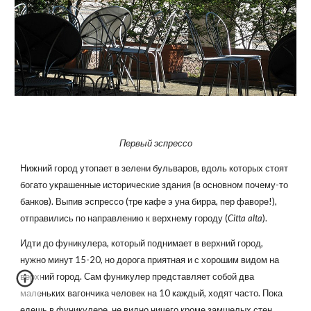
Первый эспрессо
Нижний город утопает в зелени бульваров, вдоль которых стоят
богато украшенные исторические здания (в основном почему-то
банков). Выпив эспрессо (тре кафе э уна бирра, пер фаворе!),
отправились по направлению к верхнему городу (
Citta alta
).
Идти до фуникулера, который поднимает в верхний город,
нужно минут 15-20, но дорога приятная и с хорошим видом на
верхний город. Сам фуникулер представляет собой два
маленьких вагончика человек на 10 каждый, ходят часто. Пока
едешь в фуникулере, не видно ничего кроме замшелых стен,