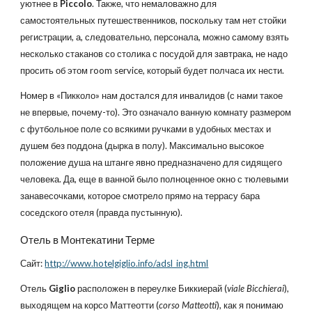
уютнее в
Piccolo
. Также, что немаловажно для
самостоятельных путешественников, поскольку там нет стойки
регистрации, а, следовательно, персонала, можно самому взять
несколько стаканов со столика с посудой для завтрака, не надо
просить об этом room service, который будет полчаса их нести.
Номер в «Пикколо» нам достался для инвалидов (с нами такое
не впервые, почему-то). Это означало ванную комнату размером
с футбольное поле со всякими ручками в удобных местах и
душем без поддона (дырка в полу). Максимально высокое
положение душа на штанге явно предназначено для сидящего
человека. Да, еще в ванной было полноценное окно с тюлевыми
занавесочками, которое смотрело прямо на террасу бара
соседского отеля (правда пустынную).
Отель в Монтекатини Терме
Сайт:
http://www.hotelgiglio.info/adsl_ing.html
Отель
Giglio
расположен в переулке Биккиерай (
viale Bicchierai
),
выходящем на корсо Маттеотти (
corso Matteotti
), как я понимаю