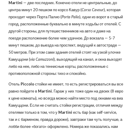
Martini
— две последних. Конечно отели не центральные, до
центра минут 20 пешком по корсо Кавур (
Corso Cavour
), которая
проходит через Порта Палио (
Porta Palio
), одни из ворот в старый
город, расположенные буквально в минуте ходьбы от отелей. С
другой стороны, для путешественников на авто и даже на
поезде расположение более чем удачное. До вокзала — 5-7
минут пешком, до выезда на проспект, ведущий к автостраде —
50 метров. При этом сами здания отелей стоят на узкой улочке
Камуццони (
via Camuzzoni
), выходящей на канал, и окна выходят
либо на нее, либо на теннисные корты, расположенные с
противоположной стороны: тихо и спокойно.
Отель
Piccolo
стойки не имеет, то есть регистрироваться вы все
равно пойдете в
Martini
. Гараж у них тоже один на двоих (8 евро
к цене комнаты), но всегда можно найти место под окнами на виа
Камуццони. Если не считать стойки регистрации, отличия между
отелями только в том, что у
Martini
есть бар (как self-service,
так и с барменом, правда дороже), завтраки там чуть получше, а
лобби более «богато» оформлено. Номера же показались нам