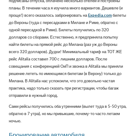
подписаны отпуска, оплачено несколько отелей и построены
планы. В течении часа я изучила много вариантов. Дешевле (и
проще!) всего оказалось забронировать на
Expedia.com
билеты
до Вероны (туда с пересадками в Милане и Риме, обратно с
одной пересадкой в Риме). Билеты получились по 320
долларов со сборами. Естественно, я предприняла попытку
найти билеты на прямой рейс до Милана (раз уж до Вероны
всего 320 долларов). Дудки! Минимальный тариф на ТОТ ЖЕ
рейс Alitalia составил 700 с лишним долларов. После
совещания с конференцией ОиП и звонка в Alitalia мы приняли
решение лететь по имеющимся билетам (в Верону) только до
Милана. В Alitalia нас успокоили, что это довольно частая
практика, надо только сказать при регистрации, чтобы багаж
отправили в нужный город.
Сами рейсы получились оба утренними (вылет туда в 5-50 утра,
обратно в 7 утра), но мы привыкшие, почему-то часто летаем
ночью.
Бронирование автомобиля