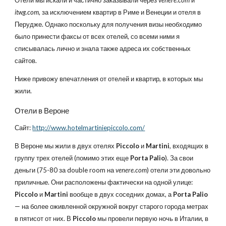
Отели мы искали и частично заказывали через
venere.com
и
itwg.com
, за исключением квартир в Риме и Венеции и отеля в
Перудже. Однако поскольку для получения визы необходимо
было принести факсы от всех отелей, со всеми ними я
списывалась лично и знала также адреса их собственных
сайтов.
Ниже привожу впечатления от отелей и квартир, в которых мы
жили.
Отели в Вероне
Сайт:
http://www.hotelmartiniepiccolo.com/
В Вероне мы жили в двух отелях
Piccolo
и
Martini
, входящих в
группу трех отелей (помимо этих еще
Porta Palio
). За свои
деньги (75-80 за double room на
venere.com
) отели эти довольно
приличные. Они расположены фактически на одной улице:
Piccolo
и
Martini
вообще в двух соседних домах, а
Porta Palio
— на более оживленной окружной вокруг старого города метрах
в пятисот от них. В
Piccolo
мы провели первую ночь в Италии, в