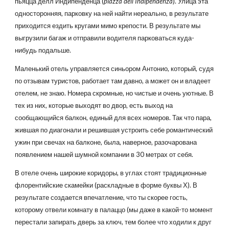
пьяцца делл'Индипенденца (
piazza dell’Indipendenza
). Улица эта
односторонняя, парковку на ней найти нереально, в результате
приходится ездить кругами мимо крепости. В результате мы
выгрузили багаж и отправили водителя парковаться куда-
нибудь подальше.
Маленький отель управляется синьором Антонио, который, судя
по отзывам туристов, работает там давно, а может он и владеет
отелем, не знаю. Номера скромные, но чистые и очень уютные. В
тех из них, которые выходят во двор, есть выход на
сообщающийся балкон, единый для всех номеров. Так что пара,
жившая по диагонали и решившая устроить себе романтический
ужин при свечах на балконе, была, наверное, разочарована
появлением нашей шумной компании в 30 метрах от себя.
В отеле очень широкие коридоры, в углах стоят традиционные
флорентийские скамейки (раскладные в форме буквы Х). В
результате создается впечатление, что ты скорее гость,
которому отвели комнату в палаццо (мы даже в какой-то момент
перестали запирать дверь за ключ, тем более что ходили к друг