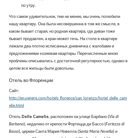
по утру.
Что самое удивительное, тем не менее, мы очень полюбили
нашу квартиру. Она была несовершенна в том же смысле, в
каком бывает старая, но родная квартира, где диван тоже
бывает продавлен, а кран может течь. На столе в квартире
лежали два плотно исписанных дневничка с жалобами и
предложениями хозяевам квартиры. Перечисленные мною
проблемы описывались с достаточной регулярностью, однако в
целом все жильцы были довольны.
Отель во Флоренции
Сайт:
http://en.venere.com/hotels_florence/san_lorenzo/hotel_delle_cam
elie.html
Отель
Delle Camelie
, расположен на улице Барбано (
Via di
Barbano
), недалеко от крепости Фортецца ди Бассо (
Fortezza di
Basso
), церкви Санта Мария Новелла (
Santa Maria Novella
) и