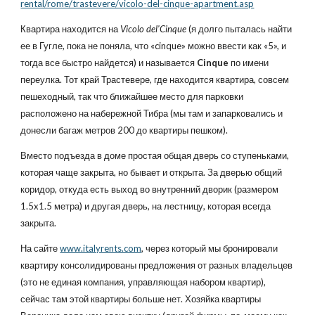
rental/rome/trastevere/vicolo-del-cinque-apartment.asp
Квартира находится на
Vicolo del'Cinque
(я долго пыталась найти
ее в Гугле, пока не поняла, что «cinque» можно ввести как «5», и
тогда все быстро найдется) и называется
Cinque
по имени
переулка. Тот край Трастевере, где находится квартира, совсем
пешеходный, так что ближайшее место для парковки
расположено на набережной Тибра (мы там и запарковались и
донесли багаж метров 200 до квартиры пешком).
Вместо подъезда в доме простая общая дверь со ступеньками,
которая чаще закрыта, но бывает и открыта. За дверью общий
коридор, откуда есть выход во внутренний дворик (размером
1.5x1.5 метра) и другая дверь, на лестницу, которая всегда
закрыта.
На сайте
www.italyrents.com
, через который мы бронировали
квартиру консолидированы предложения от разных владельцев
(это не единая компания, управляющая набором квартир),
сейчас там этой квартиры больше нет. Хозяйка квартиры