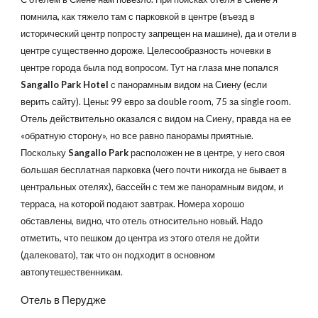
помнила, как тяжело там с парковкой в центре (въезд в
исторический центр попросту запрещен на машине), да и отели в
центре существенно дороже. Целесообразность ночевки в
центре города была под вопросом. Тут на глаза мне попался
Sangallo Park Hotel
с панорамным видом на Сиену (если
верить сайту). Цены: 99 евро за double room, 75 за single room.
Отель действительно оказался с видом на Сиену, правда на ее
«обратную сторону», но все равно панорамы приятные.
Поскольку
Sangallo Park
расположен не в центре, у него своя
большая бесплатная парковка (чего почти никогда не бывает в
центральных отелях), бассейн с тем же панорамным видом, и
терраса, на которой подают завтрак. Номера хорошо
обставлены, видно, что отель относительно новый. Надо
отметить, что пешком до центра из этого отеля не дойти
(далековато), так что он подходит в основном
автопутешественникам.
Отель в Перудже