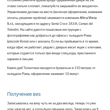
Особенно умиляли фразы вроде «деревянная дверь на 2м
этаже сильно хлопает, пожалуйста закрывайте ее аккуратно».
Управлением делами на месте (включая оформление, взимание
оплаты, решение проблем) занимается компания
Altra Vista
S.r.l.
, находящаяся по адресу
Santa Croce 183/A, Campo dei
Tolentini
. На сайте даются пошаговые инструкции с
фотографиями как добраться до офиса с пьяццале Рома
(
piazzale Roma
) или с вокзала. Если вы прибываете в то время,
когда офис не работает, рядом с дверью висит ящик с ключами,
которые отдаются только при вводе спец.кода, присланного
заранее в письме.
Кампо дей Толентини находится буквально в 150 метрах от
пьяццале Рома, оформление занимает 10 минут.
Получение виз
Записывались на визу чуть не за два месяца, теперь-то уже
этих ужасов нет, а тогда было обычное дело. Записались на 9