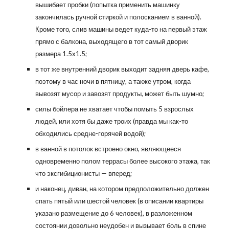
вышибает пробки (попытка применить машинку
закончилась ручной стиркой и полосканием в ванной).
Кроме того, слив машины ведет куда-то на первый этаж
прямо с балкона, выходящего в тот самый дворик
размера 1.5x1.5;
в тот же внутренний дворик выходит задняя дверь кафе,
поэтому в час ночи в пятницу, а также утром, когда
вывозят мусор и завозят продукты, может быть шумно;
силы бойлера не хватает чтобы помыть 5 взрослых
людей, или хотя бы даже троих (правда мы как-то
обходились средне-горячей водой);
в ванной в потолок встроено окно, являющееся
одновременно полом террасы более высокого этажа, так
что эксгибиционисты — вперед;
и наконец, диван, на котором предположительно должен
спать пятый или шестой человек (в описании квартиры
указано размещение до 6 человек), в разложенном
состоянии довольно неудобен и вызывает боль в спине