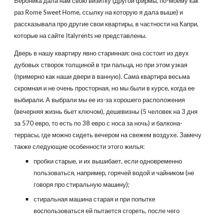
Вероника дала нам свою визитку (другой фирмы, по-моему как
раз Rome Sweet Home, ссылку на которую я дала выше) и
рассказывала про другие свои квартиры, в частности на Капри,
которые на сайте Italyrents не представлены.
Дверь в нашу квартиру явно старинная: она состоит из двух
дубовых створок толщиной в три пальца, но при этом узкая
(примерно как наши двери в ванную). Сама квартира весьма
скромная и не очень просторная, но мы были в курсе, когда ее
выбирали. А выбрали мы ее из-за хорошего расположения
(вечерняя жизнь бьет ключом), дешевизны (5 человек на 3 дня
за 570 евро, то есть по 38 евро с носа за ночь) и балкона-
террасы, где можно сидеть вечером на свежем воздухе. Замечу
также следующие особенности этого жилья:
пробки старые, и их вышибает, если одновременно
пользоваться, например, горячей водой и чайником (не
говоря про стиральную машину);
стиральная машина старая и при попытке
воспользоваться ей пытается сгореть, после чего