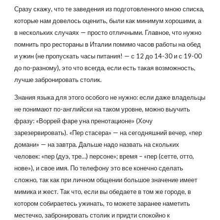
Сразу скажу, что те заведения из подготовленного мною списка,
которые нам довелось оценить, были как минимум хорошими, а
в нескольких случаях — просто отличными. Главное, что нужно
помнить про рестораны в Италии помимо часов работы на обед
и ужин (не пропускать часы питания! — с 12 до 14-30 и с 19-00
до по-разному), это что всегда, если есть такая возможность,
лучше забронировать столик.
Знания языка для этого особого не нужно: если даже владельцы
не понимают по-английски на таком уровне, можно выучить
фразу: «Воррей фаре уна пренотационе» (Хочу
зарезервировать). «Пер стасера» — на сегодняшний вечер, «пер
домани» — на завтра. Дальше надо назвать на скольких
человек: «пер (дуэ, тре…) персоне»; время – «пер (сетте, отто,
нове»), и свое имя. По телефону это все конечно сделать
сложно, так как при личном общении большое значение имеет
мимика и жест. Так что, если вы обедаете в том же городе, в
котором собираетесь ужинать, то можете заранее наметить
местечко, забронировать столик и придти спокойно к