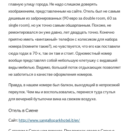
главную улицу города. Не надо слишком доверять
изображениям, представленным на сайте. Отель был не самым
дешевым из забронированных (90 евро за double room, 60 за
single room), но уж точно самым обшарпанным. Похоже, не
ремонтировался он уже давно, лет двадцать точно. Конечно
приятно иметь «винтажный» телефон с колесиком для набора
номера (помните такие?), но чувствуется, что его как поставили
сюда годах в 70-х, так он там и стоит. Одноместный номер
вообще представлял собой небольшую клетушку с видавшей
виды мебелью. Видимо, большой поток отдыхающих позволяет
не заботиться о качестве оформления номеров.
Правда, в нашем номере был балкон, выходящий в непроезжий
переулок. Чем мы и воспользовались, перенеся туда стулья
для вечерней бутылочки вина на свежем воздухе.
Отель в Сиене
Сайт:
http://www.sangalloparkhotel.it/en/
С отелем в Сиене нам повезло. При поисках отеля в Сиене я