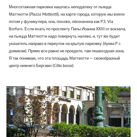
Многоэтажная парковка нашлась неподалеку от пьяцца
Маттеотти (
Piazza Matteotti
), на карте города, которую мы взяли
потом у фуникулера, она, похоже, обозначена как P3, Via
Borfuro. Если ехать по проспекту Папы Иоанна XXIII от вокзала,
на пьяцца Маттеотти надо повернуть налево, и, тут же будет
указатель направо в переулок на крытую парковку (буква P с
домиком). Прямо все равно не проедете, там пешеходная зона.
Я так понимаю, что эта площадь Маттеотти — своеобразный
центр нижнего Бергамо (
Citta bassa
).