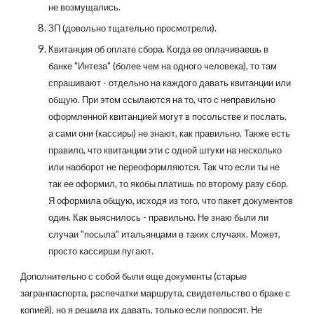
не возмущались.
ЗП (довольно тщательно просмотрели).
Квитанция об оплате сбора. Когда ее оплачиваешь в
банке "Интеза" (более чем на одного человека), то там
спрашивают - отдельно на каждого давать квитанции или
общую. При этом ссылаются на то, что с неправильно
оформленной квитанцией могут в посольстве и послать,
а сами они (кассиры) не знают, как правильно. Также есть
правило, что квитанции эти с одной штуки на несколько
или наоборот не переоформляются. Так что если ты не
так ее оформил, то якобы платишь по второму разу сбор.
Я оформила общую, исходя из того, что пакет документов
один. Как выяснилось - правильно. Не знаю были ли
случаи "посыла" итальянцами в таких случаях. Может,
просто кассирши пугают.
Дополнительно с собой были еще документы (старые
загранпаспорта, распечатки маршрута, свидетельство о браке с
копией), но я решила их давать, только если попросят. Не